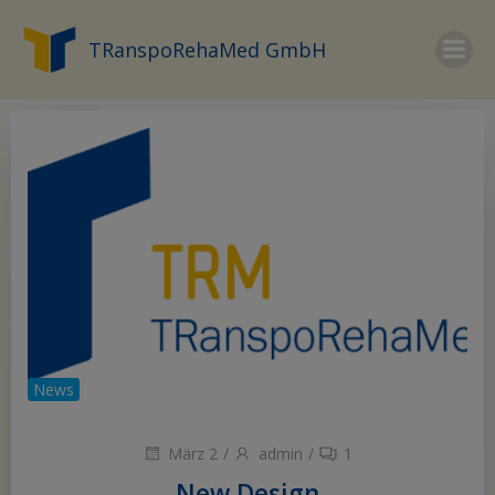
Zum
Inhalt
TRanspoRehaMed GmbH
springen
News
März 2
/
admin
/
1
New Design