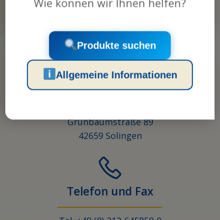
Wie können wir Ihnen helfen?
Produkte suchen
Allgemeine Informationen
Anschrift
TRanspoRehaMed GmbH
Grünbaumstraße 89
42659 Solingen
Telefon und Fax