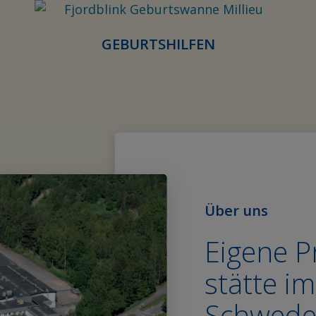
GEBURTSHILFEN
Über uns
Eigene P
stätte i
Schwed