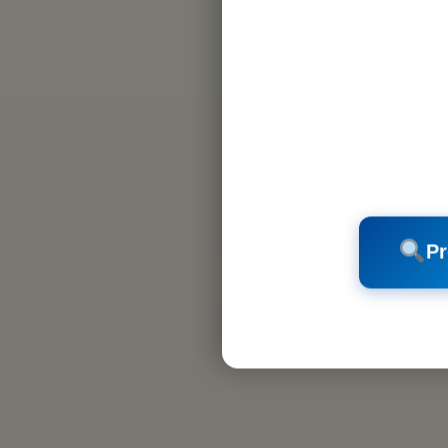
LIFT
Pr
SPÜL