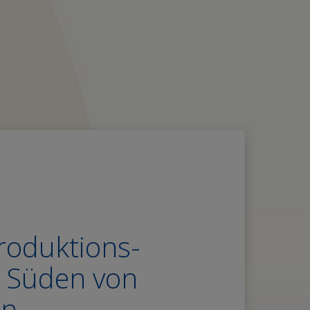
roduktions-
m Süden von
en