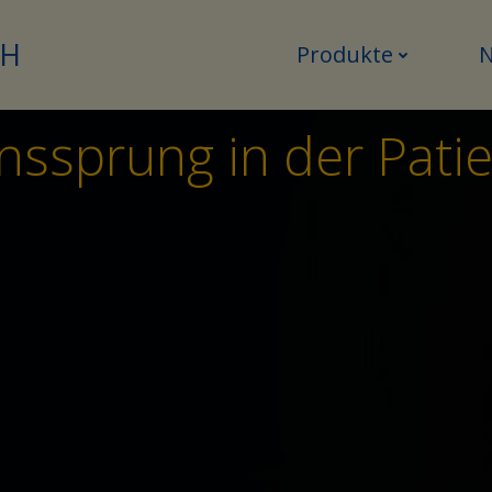
bH
Produkte
onssprung in der Pati