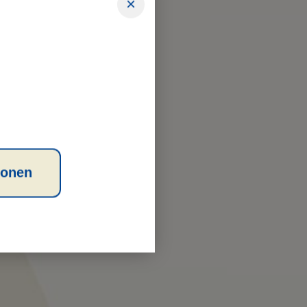
×
teme
ionen
HYGIENE