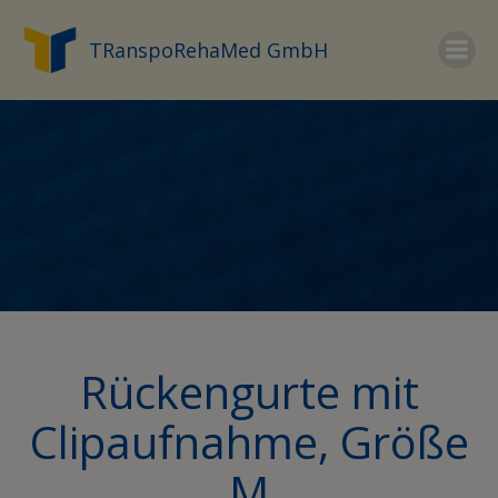
Zum
Inhalt
TRanspoRehaMed GmbH
springen
Rückengurte mit
Clipaufnahme, Größe
M