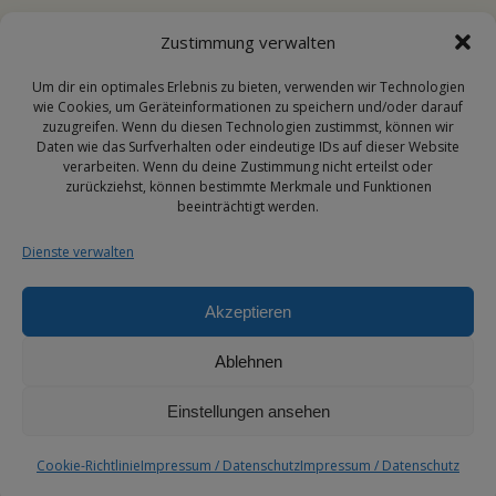
Zustimmung verwalten
Email
Um dir ein optimales Erlebnis zu bieten, verwenden wir Technologien
wie Cookies, um Geräteinformationen zu speichern und/oder darauf
zuzugreifen. Wenn du diesen Technologien zustimmst, können wir
Daten wie das Surfverhalten oder eindeutige IDs auf dieser Website
info@transporehamed.de
verarbeiten. Wenn du deine Zustimmung nicht erteilst oder
zurückziehst, können bestimmte Merkmale und Funktionen
beeinträchtigt werden.
Dienste verwalten
Social Media
Akzeptieren
Ablehnen
Einstellungen ansehen
© 2026 TRanspoRehaMed GmbH
Cookie-Richtlinie
Impressum / Datenschutz
Impressum / Datenschutz