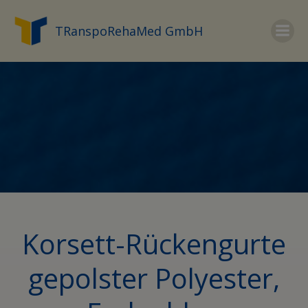
Zum
Inhalt
TRanspoRehaMed GmbH
springen
Korsett-Rückengurte
gepolster Polyester,