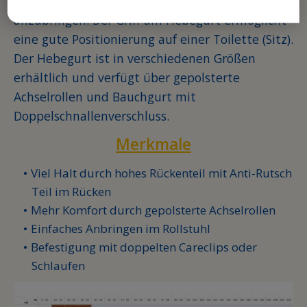
Inkontinenzmaterial einfach aus- und
anzubringen. Der Griff am Hebegurt ermöglicht
eine gute Positionierung auf einer Toilette (Sitz).
Der Hebegurt ist in verschiedenen Größen
erhältlich und verfügt über gepolsterte
Achselrollen und Bauchgurt mit
Doppelschnallenverschluss.
Merkmale
Viel Halt durch hohes Rückenteil mit Anti-Rutsch
Teil im Rücken
Mehr Komfort durch gepolsterte Achselrollen
Einfaches Anbringen im Rollstuhl
Befestigung mit doppelten Careclips oder
Schlaufen