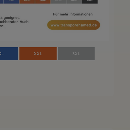
XL
XXL
3XL