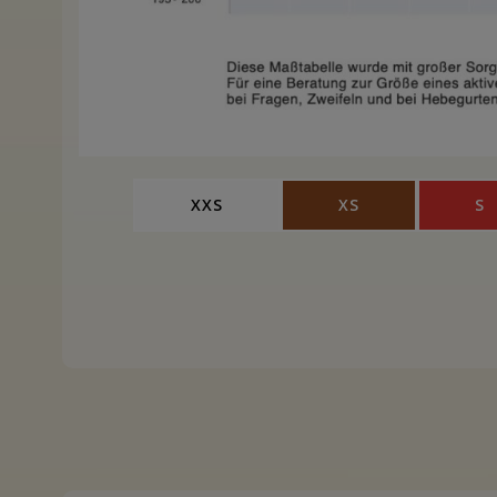
XXS
XS
S