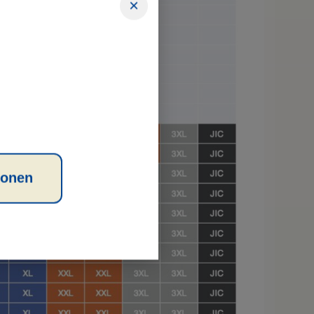
×
ionen