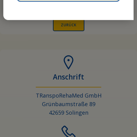
Dusche) geeignet sein oder nicht?
– Bitte Auswahl treffen –
ZURÜCK
Anschrift
TRanspoRehaMed GmbH
Grünbaumstraße 89
42659 Solingen