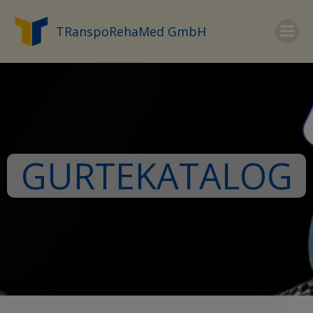
Zum
Inhalt
TRanspoRehaMed GmbH
springen
GURTEKATALOG