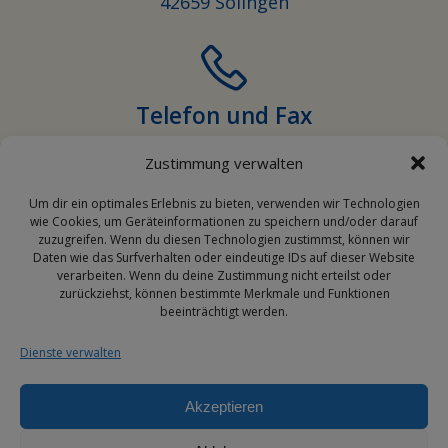
Tel. +49 (0) 212-645850-0
Fax +49 (0) 212-645850-50
Zustimmung verwalten
Email
Um dir ein optimales Erlebnis zu bieten, verwenden wir Technologien
wie Cookies, um Geräteinformationen zu speichern und/oder darauf
info@transporehamed.de
zuzugreifen. Wenn du diesen Technologien zustimmst, können wir
Daten wie das Surfverhalten oder eindeutige IDs auf dieser Website
verarbeiten. Wenn du deine Zustimmung nicht erteilst oder
zurückziehst, können bestimmte Merkmale und Funktionen
beeinträchtigt werden.
Social Media
Dienste verwalten
Akzeptieren