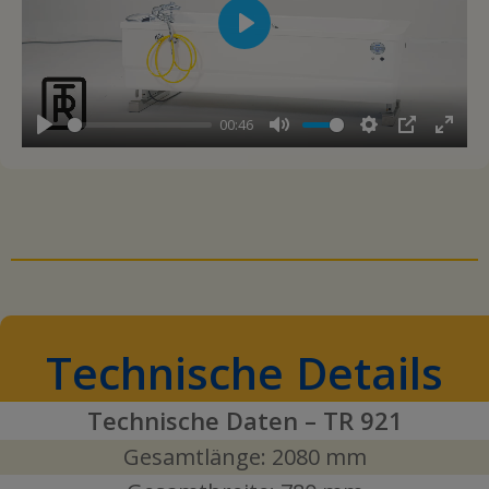
Play
00:46
Play
Mute
Settings
PIP
Ente
full
Technische Details
Technische Daten – TR 921
Gesamtlänge: 2080 mm