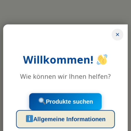
×
Wannenkörper und Verkleidung
Willkommen!
können in allen gängigen RAL-Tönen
Wie können wir Ihnen helfen?
produziert und geliefert werden.
Produkte suchen
Allgemeine Informationen