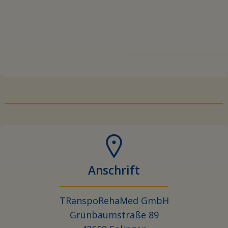
Anschrift
TRanspoRehaMed GmbH
Grünbaumstraße 89
42659 Solingen
Telefon und Fax