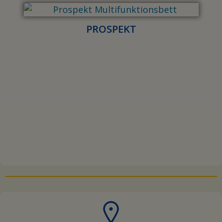
Anschrift
TRanspoRehaMed GmbH
Grünbaumstraße 89
42659 Solingen
Telefon und Fax
Tel. +49 (0) 212-645850-0
Fax +49 (0) 212-645850-50
Email