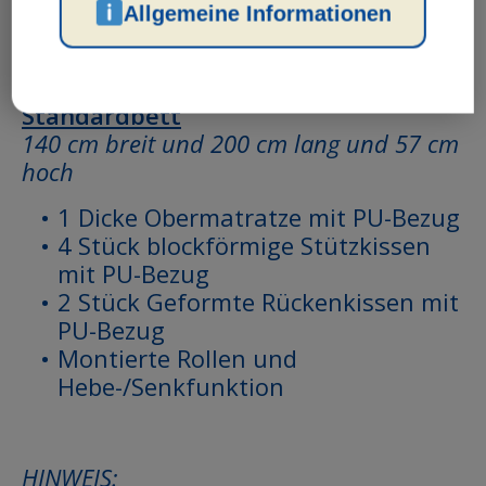
Allgemeine Informationen
Im Lieferumfang enthalten sind:
Standardbett
140 cm breit und 200 cm lang und 57 cm
hoch
1 Dicke Obermatratze mit PU-Bezug
4 Stück blockförmige Stützkissen
mit PU-Bezug
2 Stück Geformte Rückenkissen mit
PU-Bezug
Montierte Rollen und
Hebe-/Senkfunktion
HINWEIS: