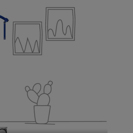
02:09
Mute
Settings
PIP
Enter
fullscreen