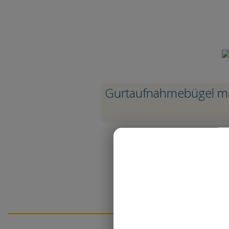
Gurtaufnahmebügel mit
ngung am