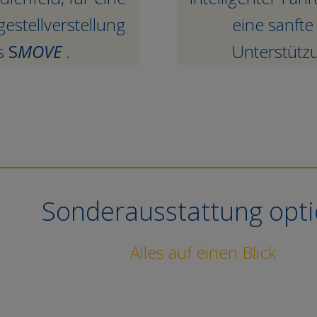
estellverstellung
eine sanft
rs
S
MOVE
.
Unterstütz
Sonderausstattung opti
Alles auf einen Blick