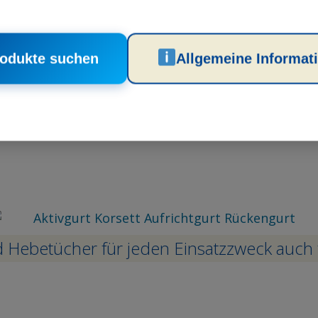
Zubehör
odukte suchen
Allgemeine Informat
Alles auf einen Blick
 Hebetücher für jeden Einsatzzweck auch
Produktvideo