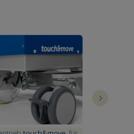
rantrieb
touch&move
, für
Sicherheit