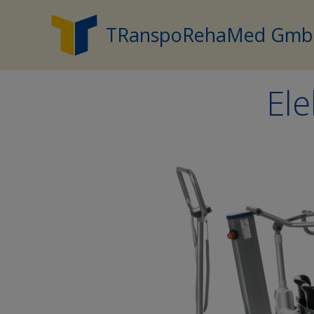
Zum
Inhalt
TRanspoRehaMed Gm
springen
Ele