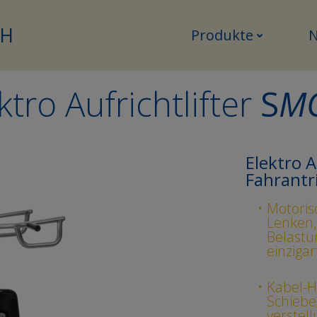
bH
Produkte
ktro Aufrichtlifter
S
M
Elektro A
Fahrantr
Motoris
Lenken,
Belastu
einzigar
Kabel-
Schiebeg
verstell