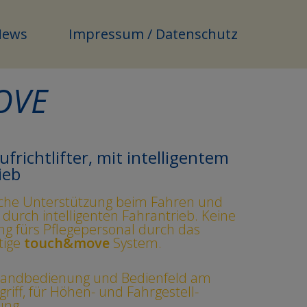
News
Impressum / Datenschutz
OVE
ufrichtlifter, mit intelligentem
ieb
che Unterstützung beim Fahren und
 durch intelligenten Fahrantrieb. Keine
ng fürs Pflegepersonal durch das
tige
touch&move
System.
Handbedienung und Bedienfeld am
riff, für Höhen- und Fahrgestell-
ung.