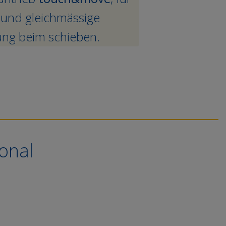
e und gleichmässige
D=100 mm
ung beim schieben.
onal